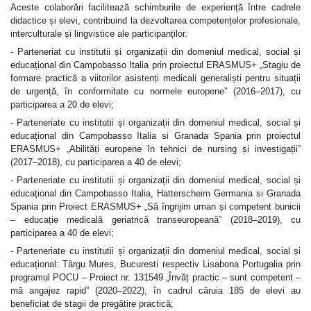
Aceste colaborări facilitează schimburile de experiență între cadrele
didactice și elevi, contribuind la dezvoltarea competențelor profesionale,
interculturale și lingvistice ale participanților.
- Parteneriat cu institutii și organizații din domeniul medical, social și
educațional din Campobasso Italia prin proiectul ERASMUS+ „Stagiu de
formare practică a viitorilor asistenți medicali generaliști pentru situații
de urgență, în conformitate cu normele europene” (2016–2017), cu
participarea a 20 de elevi;
- Parteneriate cu institutii și organizații din domeniul medical, social și
educațional din Campobasso Italia si Granada Spania prin proiectul
ERASMUS+ „Abilități europene în tehnici de nursing și investigații”
(2017–2018), cu participarea a 40 de elevi;
- Parteneriate cu institutii și organizații din domeniul medical, social și
educațional din Campobasso Italia, Hatterscheim Germania si Granada
Spania prin Proiect ERASMUS+ „Să îngrijim uman și competent bunicii
– educație medicală geriatrică transeuropeană” (2018–2019), cu
participarea a 40 de elevi;
- Parteneriate cu institutii și organizații din domeniul medical, social și
educațional: Târgu Mures, Bucuresti respectiv Lisabona Portugalia prin
programul POCU – Proiect nr. 131549 „Învăț practic – sunt competent –
mă angajez rapid” (2020–2022), în cadrul căruia 185 de elevi au
beneficiat de stagii de pregătire practică;