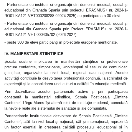
- Parteneriate cu institutii și organizații din domeniul medical, social și
educațional din Granada Spania prin proiectul ERASMUS+ nr. 2024-1-
RO01-KA121-VET000208288 92024-2025) cu participarea a 30 elevi.
- Parteneriate cu institutii și organizații din domeniul medical, social și
educațional din Granada Spania prin Proiect ERASMUS+ nr. 2026-1-
RO01-KA121-VET-000405702 (2026-2027).
- peste 300 de elevi participanți în proiectele europene menționate.
IV. MANIFESTARI STIINTIFICE
Școala susține implicarea în manifestări științifice și profesionale
precum conferințe, simpozioane, workshopuri și sesiuni de comunicări
științifice, organizate la nivel local, regional sau național. Aceste
activități contribuie la dezvoltarea profesională continuă, la schimbul de
experiență și la consolidarea unei culturi a calității în educația medicală.
Prin dezvoltarea acestor parteneriate active și prin participarea
constantă la manifestări științifice, Școala Postliceală „Dimitrie
Cantemir” Târgu Mureș își afirmă rolul de instituție modernă, conectată
la nevoile reale ale sistemului de sănătate și ale comunității.
Parteneriatele instituționale dezvoltate de Școala Postliceală „Dimitrie
Cantemir”, atât la nivel local și național, cât și internațional, reprezintă
un factor esențial în creșterea calității procesului educațional și în