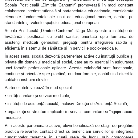
Școala Postliceală „Dimitrie Cantemir” promovează în mod constant
colaborarea interinstituțională și parteneriatele educaționale, considerate
elemente fundamentale ale unui act educațional modern, centrat pe
standardele și valorile spațiului educațional european.
Școala Postliceală „Dimitrie Cantemir” Târgu Mureș este o instituție de
învățământ postliceal cu profil sanitar, orientată spre formarea de
asistenți medicali generaliști pregătiți pentru integrarea rapidă și
eficientă în sistemul de sănătate și în serviciile socio-medicale.
În acest sens, școala dezvoltă parteneriate active cu instituții publice și
private din domeniul medical și social, care au rol esențial în asigurarea
unei formări profesionale aplicate. Aceste colaborări sunt funcționale,
continue și orientate spre practică, nu doar formale, contribuind direct la
calitatea instruirii elevilor.
Parteneriatele vizează în mod special:
• unități sanitare și servicii medicale;
• instituții de asistență socială, inclusiv Direcția de Asistență Socială;
• organizații și structuri implicate în servicii comunitare și îngrijiri socio-
medicale.
Prin aceste parteneriate active, elevii beneficiază de stagii de pregătire
practică relevante, contact direct cu beneficiarii serviciilor și integrarea
cunoștințelor teoretice în situații reale de lucru, sub coordonarea