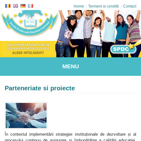
|
|
Home
Termeni si conditii
Contact
MENU
Parteneriate si proiecte
În contextul implementării strategiei instituționale de dezvoltare și al
procesului continuu de asigurare și îmbunătățire a calității educației,