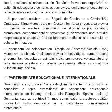
liceal, postliceal și universitar din România, în vederea organizării de
activități educaționale comune, acțiuni civice, conferințe și dezbateri pe
teme de interes educațional, social și comunitar.
- Un parteneriat colaborare cu Brigada de Combatere a Criminalității
Organizate Târgu-Mureș, care urmărește informarea și educarea elevilor
cu privire la efectele consumului de droguri asupra sănătății,
promovarea comportamentelor preventive și dezvoltarea unei atitudini
responsabile și proactive față de fenomenul traficului și consumului de
substanțe interzise.
- Parteneriatul de colaborare cu Direcția de Asistență Socială (DAS)
Mureș are ca obiectiv implicarea elevilor în activități cu caracter social
și comunitar, dezvoltarea spiritului civic, promovarea voluntariatului și
familiarizarea acestora cu nevoile persoanelor aflate în situații de
vulnerabilitate socială.
III. PARTENERIATE EDUCATIONALE INTERNATIONALE
De-a lungul anilor, Școala Postliceală „Dimitrie Cantemir” a construit și
consolidat o rețea diversificată de parteneriate educaționale
internaționale cu instituții similare din Portugalia, Spania, Italia și
Germania, care au contribuit în mod semnificativ la creșterea calității
procesului instructiv-educativ și la dezvoltarea competențelor
profesionale.